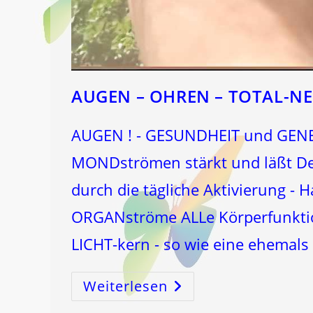
AUGEN – OHREN – TOTAL-N
AUGEN ! - GESUNDHEIT und GENE
MONDströmen stärkt und läßt D
durch die tägliche Aktivierung -
ORGANströme ALLe Körperfunktio
LICHT-kern - so wie eine ehemals
Weiterlesen
AUGEN
–
OHREN
–