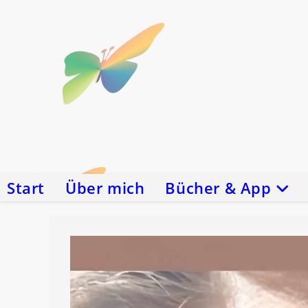
Zum
Inhalt
springen
Start
Über mich
Bücher & App