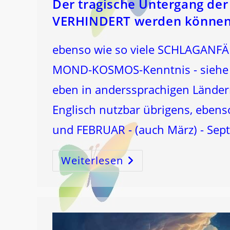
Der tragische Untergang der 
VERHINDERT werden können
ebenso wie so viele SCHLAGANFÄL
MOND-KOSMOS-Kenntnis - siehe m
eben in anderssprachigen Ländern
Englisch nutzbar übrigens, ebens
und FEBRUAR - (auch März) - Se
Weiterlesen
Der
Tragische
Untergang
Der
BAYESIAN
An
Der
Küste
Siziliens
Hätte