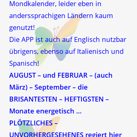
Mondkalender, leider eben in
anderssprachigen Ländern kaum
genutzt!
Die APP ist auch auf Englisch nutzbar
übrigens, ebenso auf Italienisch und
Spanisch!
AUGUST – und FEBRUAR – (auch
März) – September – die
BRISANTESTEN – HEFTIGSTEN –
Monate energetisch …
PLÖTZLICHES –
UNVORHERGESEHENES regiert hier