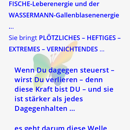
FISCHE-Leberenergie und der
WASSERMANN-Gallenblasenenergie
.
..
Sie bringt
PLÖTZLICHES – HEFTIGES –
EXTREMES – VERNICHTENDES
…
Wenn Du dagegen steuerst –
wirst Du verlieren – denn
diese Kraft bist DU – und sie
ist stärker als jedes
Dagegenhalten …
es geht darum diese Welle