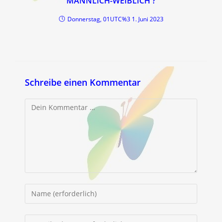
MÄNNLICH-WEIBLICH ?
Donnerstag, 01UTC%3 1. Juni 2023
Schreibe einen Kommentar
Kommentar
Gib
deinen
Namen
Gib