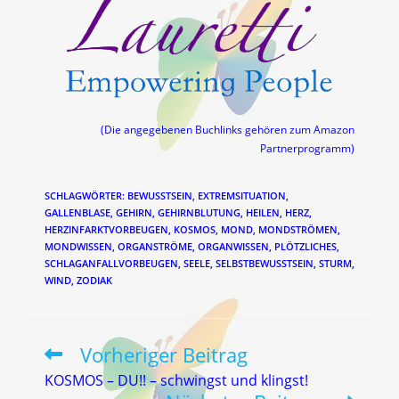
(Die angegebenen Buchlinks gehören zum Amazon
Partnerprogramm)
SCHLAGWÖRTER
:
BEWUSSTSEIN
,
EXTREMSITUATION
,
GALLENBLASE
,
GEHIRN
,
GEHIRNBLUTUNG
,
HEILEN
,
HERZ
,
HERZINFARKTVORBEUGEN
,
KOSMOS
,
MOND
,
MONDSTRÖMEN
,
MONDWISSEN
,
ORGANSTRÖME
,
ORGANWISSEN
,
PLÖTZLICHES
,
SCHLAGANFALLVORBEUGEN
,
SEELE
,
SELBSTBEWUSSTSEIN
,
STURM
,
WIND
,
ZODIAK
Vorheriger Beitrag
Weitere
Artikel
KOSMOS – DU!! – schwingst und klingst!
ansehen