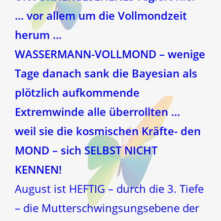
… vor allem um die Vollmondzeit
herum …
WASSERMANN-VOLLMOND – wenige
Tage danach sank die Bayesian als
plötzlich aufkommende
Extremwinde alle überrollten …
weil sie die kosmischen Kräfte- den
MOND – sich SELBST NICHT
KENNEN!
August ist HEFTIG – durch die 3. Tiefe
– die Mutterschwingsungsebene der