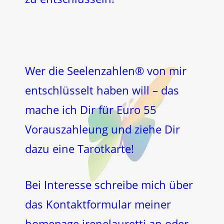
Wer die Seelenzahlen® von mir
entschlüsselt haben will – das
mache ich Dir für Euro 55
Vorauszahleung und ziehe Dir
dazu eine Tarotkarte!
Bei Interesse schreibe mich über
das Kontaktformular meiner
homepage irenelauretti an oder