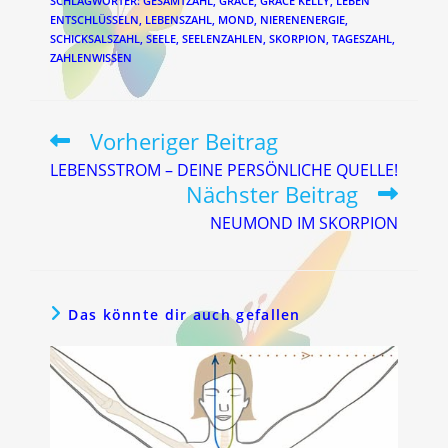
SCHLAGWÖRTER
:
GESAMTZAHL
,
GRACE
,
GRACE KELLY
,
LEBEN
ENTSCHLÜSSELN
,
LEBENSZAHL
,
MOND
,
NIERENENERGIE
,
SCHICKSALSZAHL
,
SEELE
,
SEELENZAHLEN
,
SKORPION
,
TAGESZAHL
,
ZAHLENWISSEN
Vorheriger Beitrag
Weitere
Artikel
LEBENSSTROM – DEINE PERSÖNLICHE QUELLE!
ansehen
Nächster Beitrag
NEUMOND IM SKORPION
Das könnte dir auch gefallen