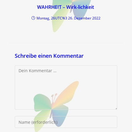
WAHRHEIT – Wirk-lichkeit
Montag, 26UTC%3 26. Dezember 2022
Schreibe einen Kommentar
Kommentar
Gib
deinen