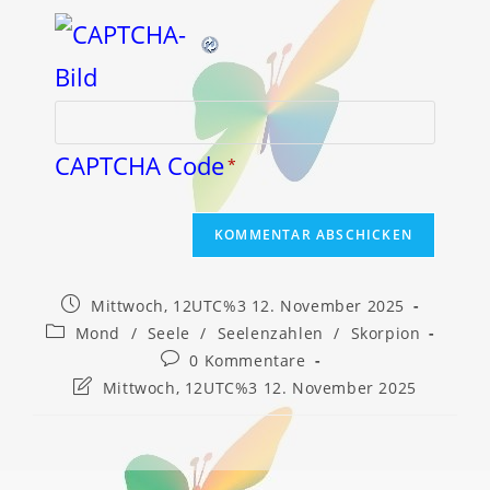
CAPTCHA Code
*
Beitrag
Mittwoch, 12UTC%3 12. November 2025
veröffentlicht:
Beitrags-
Mond
/
Seele
/
Seelenzahlen
/
Skorpion
Kategorie:
Beitrags-
0 Kommentare
Kommentare:
Beitrag
Mittwoch, 12UTC%3 12. November 2025
zuletzt
geändert
am: