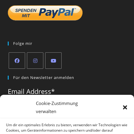
Folge mir
Opens
Opens
Opens
Für den Newsletter anmelden
in
in
in
a
a
a
Email Address
*
new
new
new
tab
tab
tab
Cookie-Zustimmung
verwalten
Vorname
*
Um dir ein optimales Erlebnis zu bieten, verwenden wir Technologien wie
Cookies, um Geräteinformationen zu speichern und/oder darauf