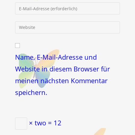
Namen
Gib
oder
deine
Benutzernamen
E-
Gib
zum
Mail-
deine
Kommentieren
Adresse
Website-
ein
zum
URL
Kommentieren
ein
Name, E-Mail-Adresse und
ein
(optional)
Website in diesem Browser für
meinen nächsten Kommentar
speichern.
× two = 12