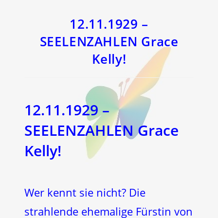
einem
einem
neuen
neuen
Fenster
Fenster
12.11.1929 –
SEELENZAHLEN Grace
Kelly!
12.11.1929 –
SEELENZAHLEN Grace
Kelly!
Wer kennt sie nicht? Die
strahlende ehemalige Fürstin von