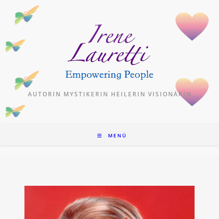
Zum
Inhalt
springen
AUTORIN MYSTIKERIN HEILERIN VISIONÄRIN
MENÜ