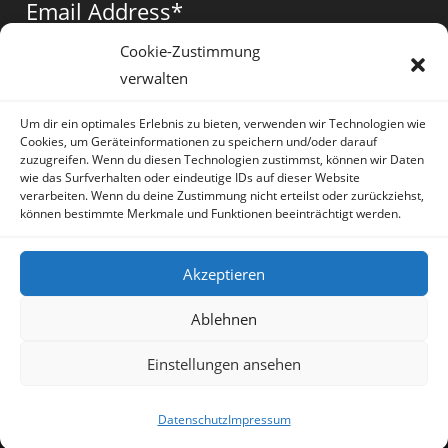
Email Address
*
new
new
new
tab
tab
tab
Cookie-Zustimmung
verwalten
Vorname
*
Um dir ein optimales Erlebnis zu bieten, verwenden wir Technologien wie
Cookies, um Geräteinformationen zu speichern und/oder darauf
zuzugreifen. Wenn du diesen Technologien zustimmst, können wir Daten
wie das Surfverhalten oder eindeutige IDs auf dieser Website
verarbeiten. Wenn du deine Zustimmung nicht erteilst oder zurückziehst,
können bestimmte Merkmale und Funktionen beeinträchtigt werden.
* = required field
Akzeptieren
Ablehnen
Einstellungen ansehen
Artikel
Datenschutz
Impressum
Sprache:
Deutsch
Datenschutz
Impressum
Copyright Irene Lauretti - OceanWP Theme by OceanWP