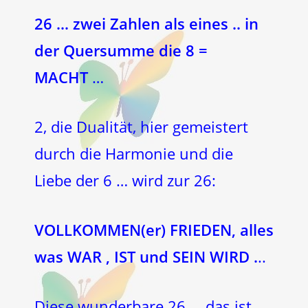
26 … zwei Zahlen als eines .. in
der Quersumme die 8 =
MACHT
…
2, die Dualität, hier gemeistert
durch die Harmonie und die
Liebe der 6 … wird zur 26:
VOLLKOMMEN(er) FRIEDEN, alles
was WAR , IST und SEIN WIRD .
..
Diese wunderbare 26 … das ist