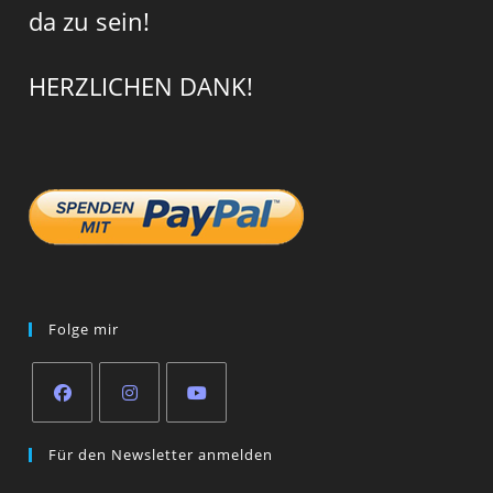
da zu sein!
HERZLICHEN DANK!
Folge mir
Opens
Opens
Opens
Für den Newsletter anmelden
in
in
in
a
a
a