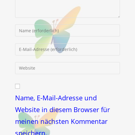
Gib
deinen
Namen
Gib
oder
deine
Benutzernamen
E-
Gib
zum
Mail-
deine
Kommentieren
Adresse
Website-
ein
zum
URL
Kommentieren
ein
Name, E-Mail-Adresse und
ein
(optional)
Website in diesem Browser für
meinen nächsten Kommentar
speichern.