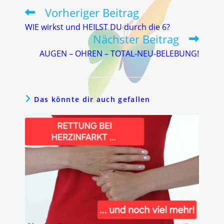
Vorheriger Beitrag
Weitere
Artikel
WIE wirkst und HEILST DU durch die 6?
ansehen
Nächster Beitrag
AUGEN – OHREN – TOTAL-NEU-BELEBUNG!
Das könnte dir auch gefallen