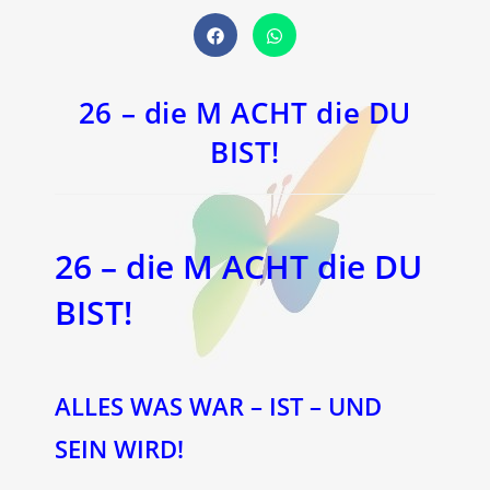
Öffnet
Öffnet
in
in
einem
einem
neuen
neuen
Fenster
Fenster
26 – die M ACHT die DU
BIST!
26 – die M ACHT die DU
BIST!
ALLES WAS WAR – IST – UND
SEIN WIRD!