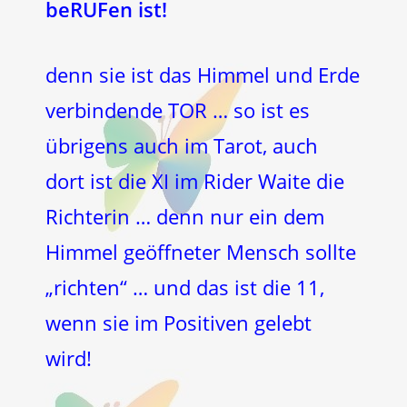
beRUFen ist!
denn sie ist das Himmel und Erde
verbindende TOR … so ist es
übrigens auch im Tarot, auch
dort ist die XI im Rider Waite die
Richterin … denn nur ein dem
Himmel geöffneter Mensch sollte
„richten“ … und das ist die 11,
wenn sie im Positiven gelebt
wird!