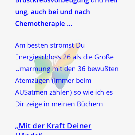
ung, auch bei und nach
Chemotherapie …
Am besten strömst Du
Energieschloss 26 als die Große
Umarmung mit den 36 bewußten
Atemzügen (immer beim
AUSatmen zählen) so wie ich es
Dir zeige in meinen Büchern
„Mit der Kraft Deiner