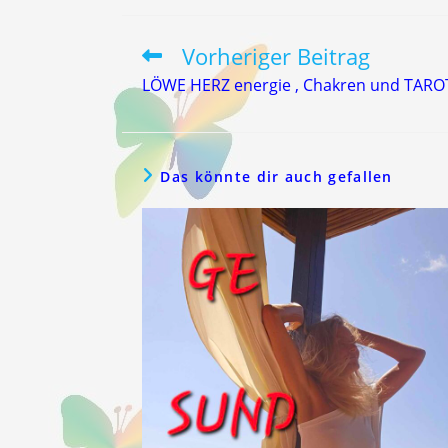
Vorheriger Beitrag
Weitere
Artikel
LÖWE HERZ energie , Chakren und TAROT
ansehen
Das könnte dir auch gefallen