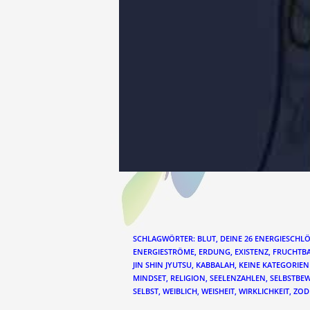
SCHLAGWÖRTER
:
BLUT
,
DEINE 26 ENERGIESCHL
ENERGIESTRÖME
,
ERDUNG
,
EXISTENZ
,
FRUCHTBA
JIN SHIN JYUTSU
,
KABBALAH
,
KEINE KATEGORIEN
MINDSET
,
RELIGION
,
SEELENZAHLEN
,
SELBSTBE
SELBST
,
WEIBLICH
,
WEISHEIT
,
WIRKLICHKEIT
,
ZOD