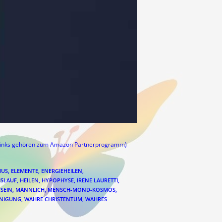
links gehören zum Amazon Partnerprogramm)
MUS
,
ELEMENTE
,
ENERGIEHEILEN
,
SLAUF
,
HEILEN
,
HYPOPHYSE
,
IRENE LAURETTI
,
TSEIN
,
MÄNNLICH
,
MENSCH-MOND-KOSMOS
,
INIGUNG
,
WAHRE CHRISTENTUM
,
WAHRES