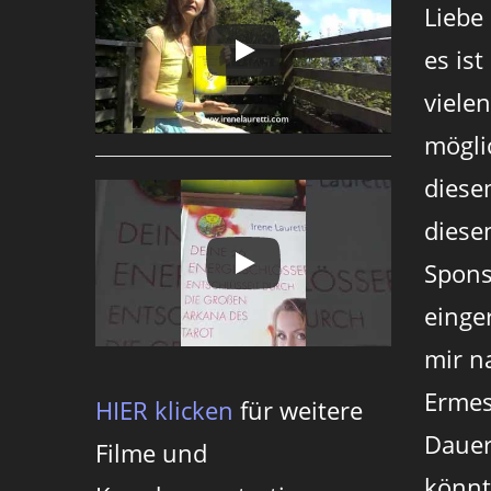
Liebe
es ist
viele
mögli
diese
diesen
Spons
einger
mir n
Ermes
HIER klicken
für weitere
Dauer
Filme und
könnt