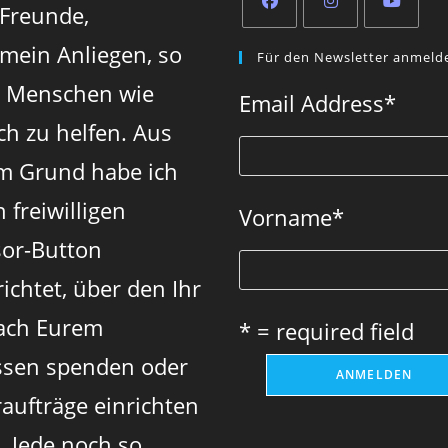
 Freunde,
Opens
Opens
Opens
 mein Anliegen, so
Für den Newsletter anmeld
in
in
in
n Menschen wie
a
a
a
Email Address
*
new
new
new
ch zu helfen. Aus
tab
tab
tab
m Grund habe ich
 freiwilligen
Vorname
*
or-Button
ichtet, über den Ihr
ach Eurem
* = required field
sen spenden oder
aufträge einrichten
. Jede noch so