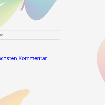
-
nächsten Kommentar
l)