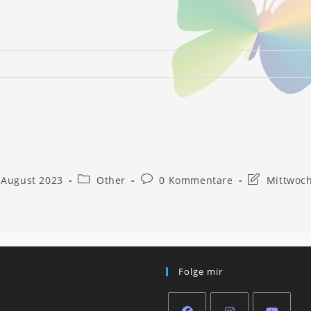
Beitrags-
Beitrags-
Beitrag
 August 2023
Other
0 Kommentare
Mittwoch
Kategorie:
Kommentare:
zuletzt
geändert
am:
Folge mir