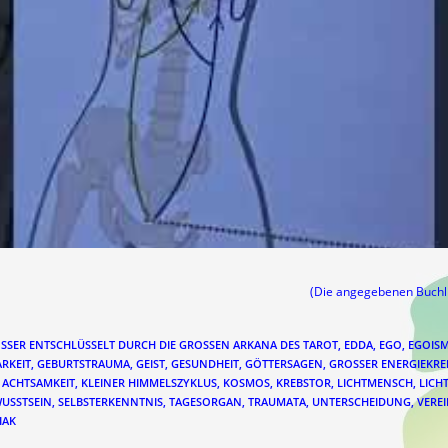
(Die angegebenen Buch
ÖSSER ENTSCHLÜSSELT DURCH DIE GROSSEN ARKANA DES TAROT
,
EDDA
,
EGO
,
EGOIS
RKEIT
,
GEBURTSTRAUMA
,
GEIST
,
GESUNDHEIT
,
GÖTTERSAGEN
,
GROSSER ENERGIEKREI
 ACHTSAMKEIT
,
KLEINER HIMMELSZYKLUS
,
KOSMOS
,
KREBSTOR
,
LICHTMENSCH
,
LICH
WUSSTSEIN
,
SELBSTERKENNTNIS
,
TAGESORGAN
,
TRAUMATA
,
UNTERSCHEIDUNG
,
VERE
IAK