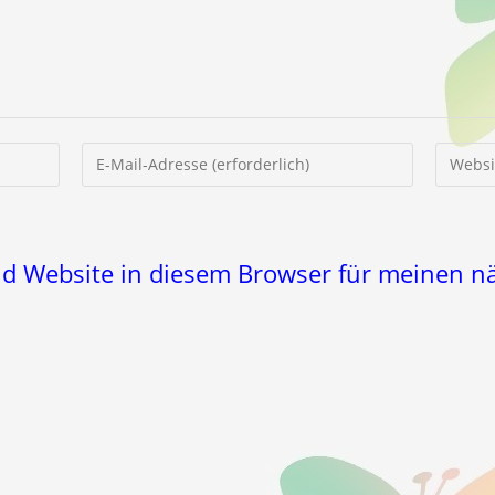
Gib
Gib
deine
deine
E-
Website
Mail-
URL
Adresse
ein
nd Website in diesem Browser für meinen 
zum
(optiona
Kommentieren
ein