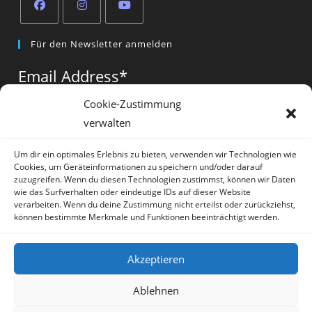
Opens
Opens
Opens
Für den Newsletter anmelden
in
in
in
a
a
a
Email Address
*
new
new
new
tab
tab
tab
Cookie-Zustimmung
verwalten
Vorname
*
Um dir ein optimales Erlebnis zu bieten, verwenden wir Technologien wie
Cookies, um Geräteinformationen zu speichern und/oder darauf
zuzugreifen. Wenn du diesen Technologien zustimmst, können wir Daten
wie das Surfverhalten oder eindeutige IDs auf dieser Website
verarbeiten. Wenn du deine Zustimmung nicht erteilst oder zurückziehst,
können bestimmte Merkmale und Funktionen beeinträchtigt werden.
* = required field
Akzeptieren
Ablehnen