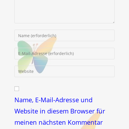
Gib
deinen
Namen
Gib
oder
deine
Benutzernamen
E-
Gib
zum
Mail-
deine
Kommentieren
Adresse
Website-
ein
zum
URL
Kommentieren
ein
Name, E-Mail-Adresse und
ein
(optional)
Website in diesem Browser für
meinen nächsten Kommentar