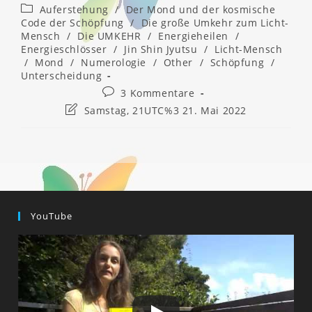
veröffentlicht:
Beitrags-
Auferstehung
/
Der Mond und der kosmische
Kategorie:
Code der Schöpfung
/
Die große Umkehr zum Licht-
Mensch
/
Die UMKEHR
/
Energieheilen
/
Energieschlösser
/
Jin Shin Jyutsu
/
Licht-Mensch
/
Mond
/
Numerologie
/
Other
/
Schöpfung
/
Unterscheidung
Beitrags-
3 Kommentare
Kommentare:
Beitrag
Samstag, 21UTC%3 21. Mai 2022
zuletzt
geändert
am:
YouTube