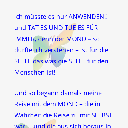
Ich müsste es nur ANWENDEN!! –
und TAT ES UND TUE ES FÜR
IMMER, denn der MOND – so
durfte ich verstehen – ist für die
SEELE das was die SEELE für den
Menschen ist!
Und so begann damals meine
Reise mit dem MOND – die in
Wahrheit die Reise zu mir SELBST
war … und die aus sich heraus in