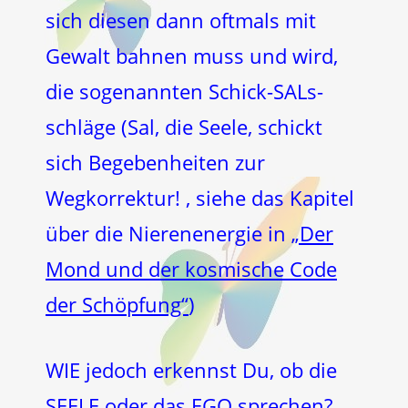
sich diesen dann oftmals mit
Gewalt bahnen muss und wird,
die sogenannten Schick-SALs-
schläge (Sal, die Seele, schickt
sich Begebenheiten zur
Wegkorrektur! , siehe das Kapitel
über die Nierenenergie in
„Der
Mond und der kosmische Code
der Schöpfung“
)
WIE jedoch erkennst Du, ob die
SEELE oder das EGO sprechen?