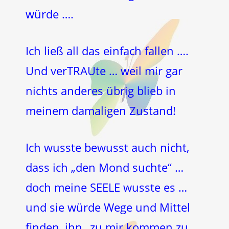
würde ….
Ich ließ all das einfach fallen ….
Und verTRAUte … weil mir gar
nichts anderes übrig blieb in
meinem damaligen Zustand!
Ich wusste bewusst auch nicht,
dass ich „den Mond suchte“ …
doch meine SEELE wusste es …
und sie würde Wege und Mittel
finden, ihn „zu mir kommen zu