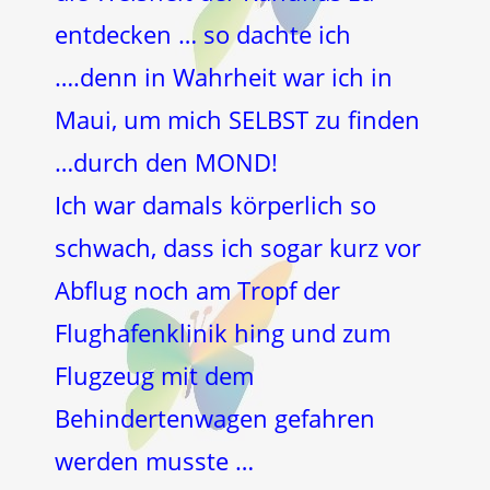
entdecken … so dachte ich
….denn in Wahrheit war ich in
Maui, um mich SELBST zu finden
…durch den MOND!
Ich war damals körperlich so
schwach, dass ich sogar kurz vor
Abflug noch am Tropf der
Flughafenklinik hing und zum
Flugzeug mit dem
Behindertenwagen gefahren
werden musste …