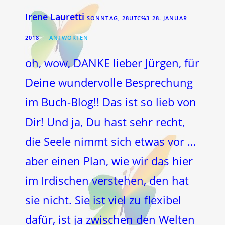
Irene Lauretti
SONNTAG, 28UTC%3 28. JANUAR
2018
ANTWORTEN
oh, wow, DANKE lieber Jürgen, für
Deine wundervolle Besprechung
im Buch-Blog!! Das ist so lieb von
Dir! Und ja, Du hast sehr recht,
die Seele nimmt sich etwas vor …
aber einen Plan, wie wir das hier
im Irdischen verstehen, den hat
sie nicht. Sie ist viel zu flexibel
dafür, ist ja zwischen den Welten