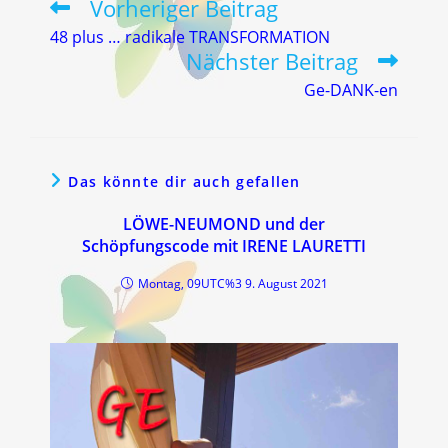
Vorheriger Beitrag
Weitere
Artikel
48 plus … radikale TRANSFORMATION
ansehen
Nächster Beitrag
Ge-DANK-en
Das könnte dir auch gefallen
LÖWE-NEUMOND und der
Schöpfungscode mit IRENE LAURETTI
Montag, 09UTC%3 9. August 2021