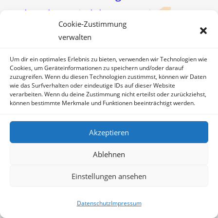
berührt! Wie lebst Du Dein 3er-
Cookie-Zustimmung
Jahr mittlerweile? Ich freue mich
verwalten
sehr, von Dir zu hören!
Um dir ein optimales Erlebnis zu bieten, verwenden wir Technologien wie
Herzlichst, Irene <3
Cookies, um Geräteinformationen zu speichern und/oder darauf
zuzugreifen. Wenn du diesen Technologien zustimmst, können wir Daten
wie das Surfverhalten oder eindeutige IDs auf dieser Website
verarbeiten. Wenn du deine Zustimmung nicht erteilst oder zurückziehst,
können bestimmte Merkmale und Funktionen beeinträchtigt werden.
Schreibe einen Kommentar
Akzeptieren
Kommentar
Ablehnen
Einstellungen ansehen
Datenschutz
Impressum