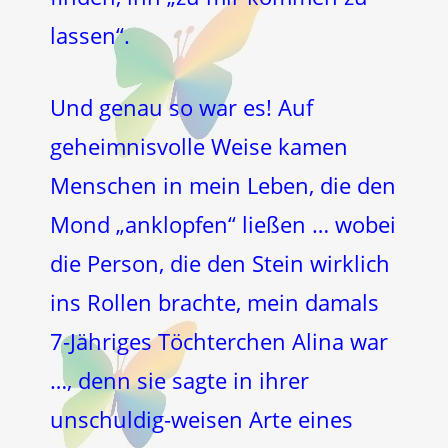
lassen“.
Und genau so war es! Auf
geheimnisvolle Weise kamen
Menschen in mein Leben, die den
Mond „anklopfen“ ließen … wobei
die Person, die den Stein wirklich
ins Rollen brachte, mein damals
7-Jähriges Töchterchen Alina war
…, denn sie sagte in ihrer
unschuldig-weisen Arte eines