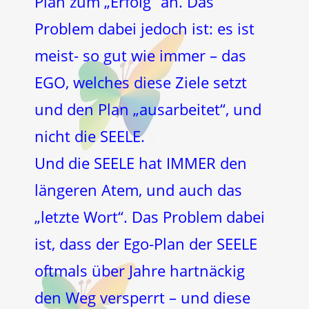
Plan zum „Erfolg“ an. Das
Problem dabei jedoch ist: es ist
meist- so gut wie immer – das
EGO, welches diese Ziele setzt
und den Plan „ausarbeitet“, und
nicht die SEELE.
Und die SEELE hat IMMER den
längeren Atem, und auch das
„letzte Wort“. Das Problem dabei
ist, dass der Ego-Plan der SEELE
oftmals über Jahre hartnäckig
den Weg versperrt – und diese