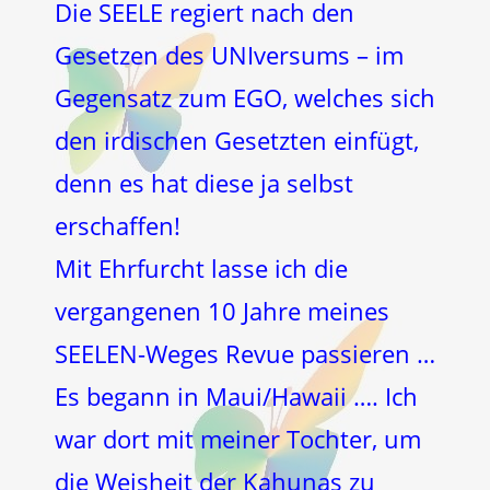
Die SEELE regiert nach den
Gesetzen des UNIversums – im
Gegensatz zum EGO, welches sich
den irdischen Gesetzten einfügt,
denn es hat diese ja selbst
erschaffen!
Mit Ehrfurcht lasse ich die
vergangenen 10 Jahre meines
SEELEN-Weges Revue passieren …
Es begann in Maui/Hawaii …. Ich
war dort mit meiner Tochter, um
die Weisheit der Kahunas zu