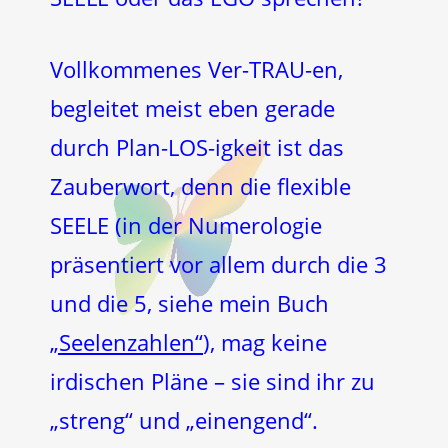
Vollkommenes Ver-TRAU-en,
begleitet meist eben gerade
durch Plan-LOS-igkeit ist das
Zauberwort, denn die flexible
SEELE (in der Numerologie
präsentiert vor allem durch die 3
und die 5, siehe mein Buch
„Seelenzahlen“
), mag keine
irdischen Pläne – sie sind ihr zu
„streng“ und „einengend“.