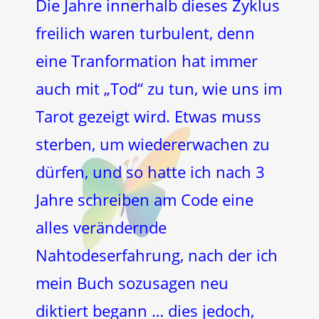
Die Jahre innerhalb dieses Zyklus
freilich waren turbulent, denn
eine Tranformation hat immer
auch mit „Tod“ zu tun, wie uns im
Tarot gezeigt wird. Etwas muss
sterben, um wiedererwachen zu
dürfen, und so hatte ich nach 3
Jahre schreiben am Code eine
alles verändernde
Nahtodeserfahrung, nach der ich
mein Buch sozusagen neu
diktiert begann … dies jedoch,