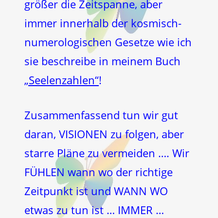
größer die Zeitspanne, aber
immer innerhalb der kosmisch-
numerologischen Gesetze wie ich
sie beschreibe in meinem Buch
„Seelenzahlen“
!
Zusammenfassend tun wir gut
daran, VISIONEN zu folgen, aber
starre Pläne zu vermeiden …. Wir
FÜHLEN wann wo der richtige
Zeitpunkt ist und WANN WO
etwas zu tun ist … IMMER …