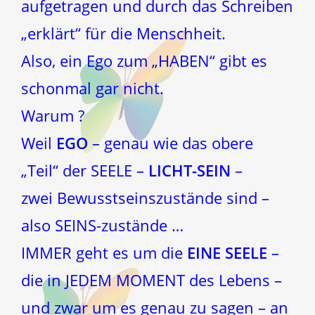
aufgetragen und durch das Schreiben
„erklärt“ für die Menschheit.
Also, ein Ego zum „HABEN“ gibt es
schonmal gar nicht.
Warum ?
Weil
EGO
– genau wie das obere
„Teil“ der SEELE –
LICHT-SEIN
–
zwei Bewusstseinszustände sind –
also SEINS-zustände …
IMMER geht es um die
EINE SEELE
–
die in JEDEM MOMENT des Lebens –
und zwar um es genau zu sagen – an