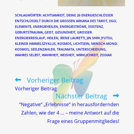
SCHLAGWÖRTER
:
ACHTSAMKEIT
,
DEINE 26 ENERGIESCHLÖSSER
ENTSCHLÜSSELT DURCH DIE GROSSEN ARKANA DES TAROT
,
EGO
,
ELEMENTE
,
ENERGIEHEILEN
,
ENERGIESTRÖME
,
EXISTENZ
,
GEBURTSTRAUMA
,
GEIST
,
GESUNDHEIT
,
GROSSER E
NERGIEKREISLAUF
,
HEILEN
,
IRENE LAURETTI
,
JIN SHIN JYUTSU
,
KLEINER HIMMELSZYKLUS
,
KOSMOS
,
LICHTSEIN
,
MENSCH-MOND-
KOSMOS
,
SEELENZAHLEN
,
TRAUMATA
,
UNTERSCHEIDUNG
,
WAHRES SELBST
,
WAHRHEIT
,
WEISHEIT
,
WIRKLICHKEIT
,
ZODIAK
Vorheriger Beitrag
Weitere
Artikel
Vorheriger Beitrag
ansehen
Nächster Beitrag
“Negative“ „Erlebnisse“ in herausfordernden
Zahlen, wie der 4 … – meine Antwort auf die
Frage eines Gruppenmitgliedes!