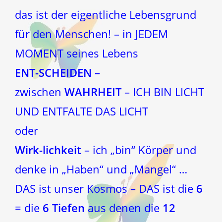
das ist der eigentliche Lebensgrund
für den Menschen! – in JEDEM
MOMENT seines Lebens
ENT-SCHEIDEN
–
zwischen
WAHRHEIT
– ICH BIN LICHT
UND ENTFALTE DAS LICHT
oder
Wirk-lichkeit
– ich „bin“ Körper und
denke in „Haben“ und „Mangel“ …
DAS ist unser Kosmos – DAS ist die
6
= die
6 Tiefen
aus denen die
12