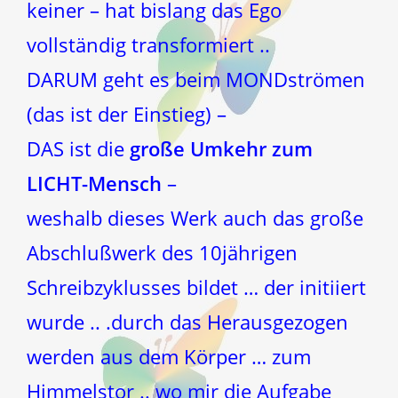
keiner – hat bislang das Ego
vollständig transformiert ..
DARUM geht es beim MONDströmen
(das ist der Einstieg) –
DAS ist die
große Umkehr zum
LICHT-Mensch
–
weshalb dieses Werk auch das große
Abschlußwerk des 10jährigen
Schreibzyklusses bildet … der initiiert
wurde .. .durch das Herausgezogen
werden aus dem Körper … zum
Himmelstor .. wo mir die Aufgabe