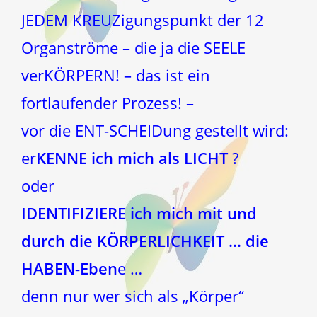
JEDEM KREUZigungspunkt der 12
Organströme – die ja die SEELE
verKÖRPERN! – das ist ein
fortlaufender Prozess! –
vor die ENT-SCHEIDung gestellt wird:
er
KENNE ich mich als LICHT
?
oder
IDENTIFIZIERE ich mich mit und
durch die KÖRPERLICHKEIT … die
HABEN-Eben
e …
denn nur wer sich als „Körper“