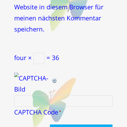
(optional)
Website in diesem Browser für
meinen nächsten Kommentar
speichern.
four ×
= 36
CAPTCHA Code
*