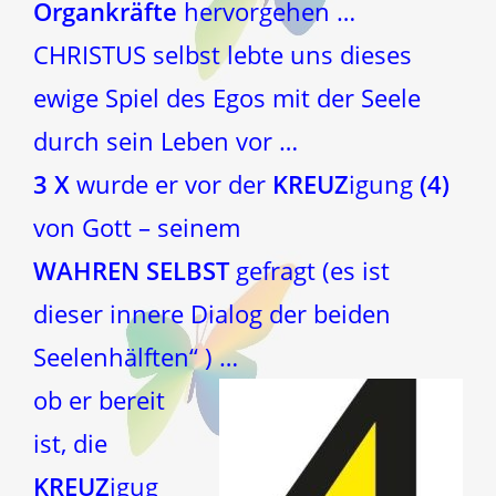
Organkräfte
hervorgehen …
CHRISTUS selbst lebte uns dieses
ewige Spiel des Egos mit der Seele
durch sein Leben vor …
3 X
wurde er vor der
KREUZ
igung
(4)
von Gott – seinem
WAHREN SELBST
gefragt (es ist
dieser innere Dialog der beiden
Seelenhälften“ ) …
ob er bereit
ist, die
KREUZ
igug