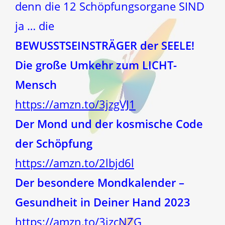
denn die 12 Schöpfungsorgane SIND
ja … die
BEWUSSTSEINSTRÄGER der SEELE!
Die große Umkehr zum LICHT-
Mensch
https://amzn.to/3jzgVJ1
Der Mond und der kosmische Code
der Schöpfung
https://amzn.to/2lbjd6l
Der besondere Mondkalender –
Gesundheit in Deiner Hand 2023
https://amzn.to/3jzcNZG