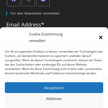
Opens
Opens
Opens
Für den Newsletter anmelden
in
in
in
a
a
a
Email Address
*
new
new
new
tab
tab
tab
Cookie-Zustimmung
verwalten
Vorname
*
Um dir ein optimales Erlebnis zu bieten, verwenden wir Technologien wie
Cookies, um Geräteinformationen zu speichern und/oder darauf
zuzugreifen. Wenn du diesen Technologien zustimmst, können wir Daten
wie das Surfverhalten oder eindeutige IDs auf dieser Website
verarbeiten. Wenn du deine Zustimmung nicht erteilst oder zurückziehst,
können bestimmte Merkmale und Funktionen beeinträchtigt werden.
* = required field
Akzeptieren
Ablehnen