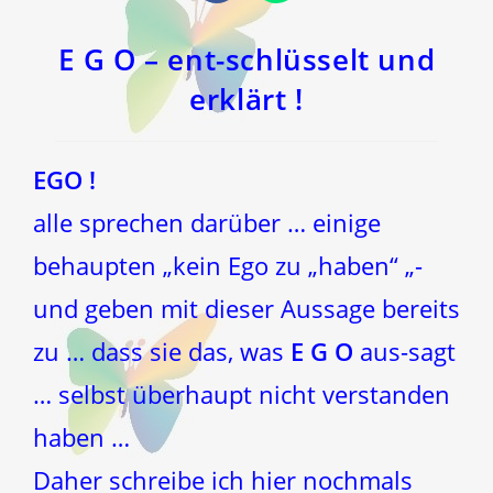
in
in
einem
einem
neuen
neuen
Fenster
Fenster
E G O – ent-schlüsselt und
erklärt !
EGO !
alle sprechen darüber … einige
behaupten „kein Ego zu „haben“ „-
und geben mit dieser Aussage bereits
zu … dass sie das, was
E G O
aus-sagt
… selbst überhaupt nicht verstanden
haben …
Daher schreibe ich hier nochmals