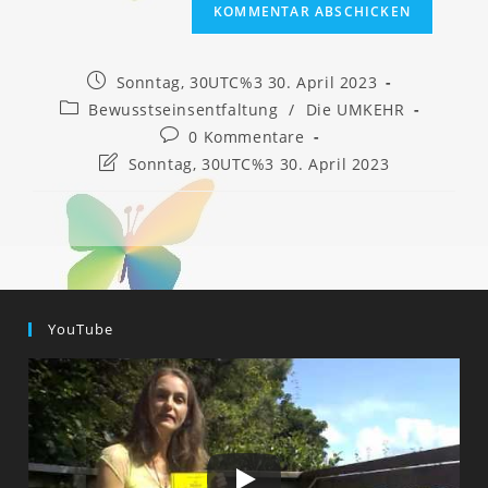
Beitrag
Sonntag, 30UTC%3 30. April 2023
veröffentlicht:
Beitrags-
Bewusstseinsentfaltung
/
Die UMKEHR
Kategorie:
Beitrags-
0 Kommentare
Kommentare:
Beitrag
Sonntag, 30UTC%3 30. April 2023
zuletzt
geändert
am:
YouTube