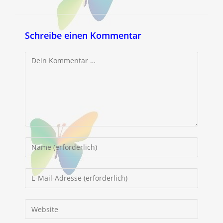
Schreibe einen Kommentar
Kommentar
Gib
deinen
Namen
Gib
oder
deine
Benutzernamen
E-
Gib
zum
Mail-
deine
Kommentieren
Adresse