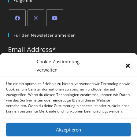
Folge mir
Opens
Opens
Opens
Für den Newsletter anmelden
in
in
in
a
a
a
Email Address
*
new
new
new
tab
tab
tab
Cookie-Zustimmung
verwalten
Vorname
*
Um dir ein optimales Erlebnis zu bieten, verwenden wir Technologien wie
Cookies, um Geräteinformationen zu speichern und/oder darauf
zuzugreifen. Wenn du diesen Technologien zustimmst, können wir Daten
wie das Surfverhalten oder eindeutige IDs auf dieser Website
verarbeiten. Wenn du deine Zustimmung nicht erteilst oder zurückziehst,
können bestimmte Merkmale und Funktionen beeinträchtigt werden.
* = required field
Akzeptieren