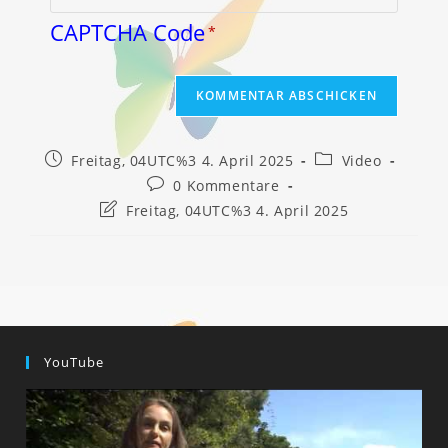
CAPTCHA Code
*
Beitrag
Beitrags-
Freitag, 04UTC%3 4. April 2025
Video
veröffentlicht:
Kategorie:
Beitrags-
0 Kommentare
Kommentare:
Beitrag
Freitag, 04UTC%3 4. April 2025
zuletzt
geändert
am:
YouTube