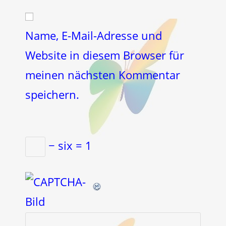
Website-
ein
zum
URL
Kommentieren
ein
Name, E-Mail-Adresse und
ein
(optional)
Website in diesem Browser für
meinen nächsten Kommentar
speichern.
− six = 1