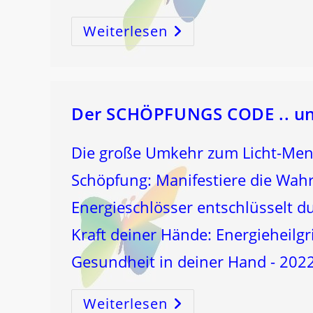
Weiterlesen
Als
Ich
Vor
Das
Himmelstor
Schwebte
–
An
Den
Der SCHÖPFUNGS CODE .. und
Rauhnächten
2011
/12
Die große Umkehr zum Licht-Men
Schöpfung: Manifestiere die Wah
Energieschlösser entschlüsselt d
Kraft deiner Hände: Energieheilgr
Gesundheit in deiner Hand - 20
Weiterlesen
Der
SCHÖPFUNGS