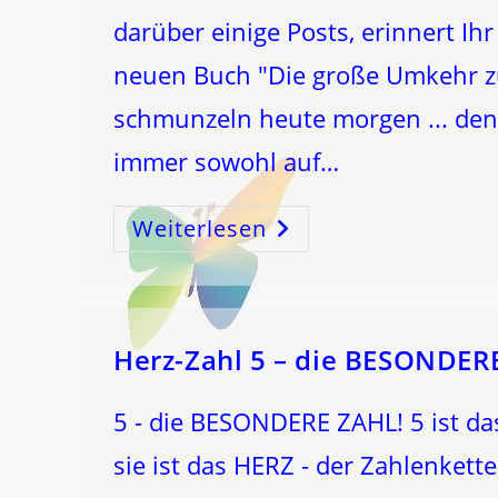
darüber einige Posts, erinnert Ih
neuen Buch "Die große Umkehr z
schmunzeln heute morgen ... den
immer sowohl auf…
Weiterlesen
Von
Der
6
Zur
9
–
Mit
ERZENGEL
MICHAEL
Herz-Zahl 5 – die BESONDER
5 - die BESONDERE ZAHL! 5 ist das
sie ist das HERZ - der Zahlenkett