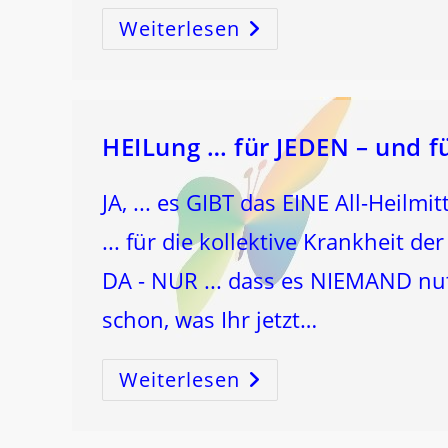
Weiterlesen
ZEICHEN
DES
HIMMELS
BEI
DER
MORGENDLICHEN
LICHTMEDITATION
–
DER
HEILung … für JEDEN – und fü
SCHÖPFUNGSCODE!
JA, ... es GIBT das EINE All-Heilmit
... für die kollektive Krankheit de
DA - NUR ... dass es NIEMAND nutz
schon, was Ihr jetzt…
Weiterlesen
HEILung
…
Für
JEDEN
–
Und