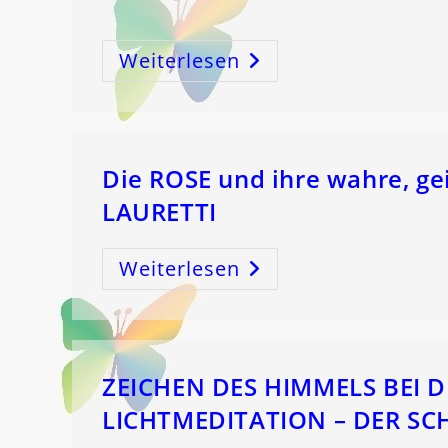
Weiterlesen
Mond&Gesundheit
SCHÜTZE
–
Zwerchfell
–
ZEUGUNG!
Mit
IRENE
LAURETTI
Die ROSE und ihre wahre, ge
LAURETTI
Weiterlesen
Die
ROSE
Und
Ihre
Wahre,
Geistige
BeDEUTung!
Mit
IRENE
ZEICHEN DES HIMMELS BEI
LAURETTI
LICHTMEDITATION – DER S