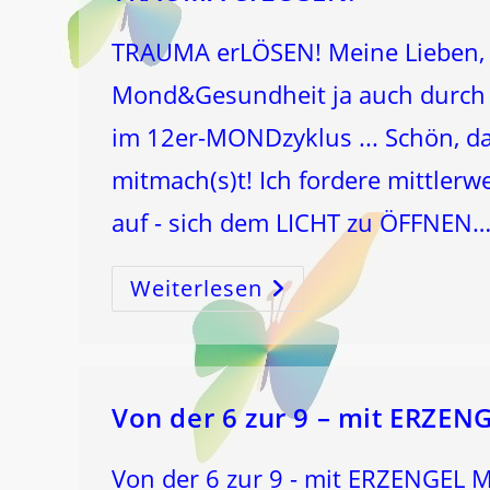
TRAUMA erLÖSEN! Meine Lieben, i
Mond&Gesundheit ja auch durch d
im 12er-MONDzyklus ... Schön, da
mitmach(s)t! Ich fordere mittlerw
auf - sich dem LICHT zu ÖFFNEN
Weiterlesen
TRAUMA
ErLÖSEN!
Von der 6 zur 9 – mit ERZE
Von der 6 zur 9 - mit ERZENGEL M