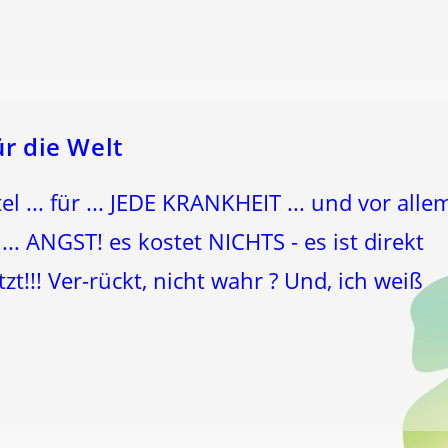
r die Welt
tel ... für ... JEDE KRANKHEIT ... und vor alle
r ... ANGST! es kostet NICHTS - es ist direkt
t!!! Ver-rückt, nicht wahr ? Und, ich weiß