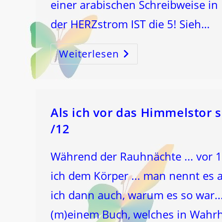
einer arabischen Schreibweise in 
der HERZstrom IST die 5! Sieh…
Weiterlesen
Herz-
Zahl
5
–
Die
BESONDERE
ZAHL!
Als ich vor das Himmelstor
/12
Während der Rauhnächte ... vor 
ich dem Körper ... man nennt es 
ich dann auch, warum es so war... 
(m)einem Buch, welches in Wahrh