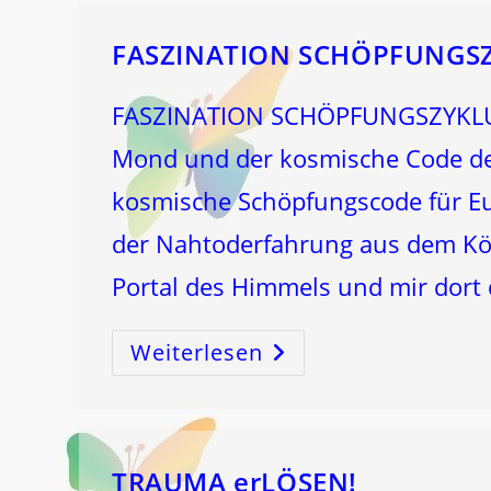
Für
Die
Welt
FASZINATION SCHÖPFUNGSZ
FASZINATION SCHÖPFUNGSZYKLUS!
Mond und der kosmische Code de
kosmische Schöpfungscode für Eu
der Nahtoderfahrung aus dem Kö
Portal des Himmels und mir dort
Weiterlesen
FASZINATION
SCHÖPFUNGSZYKLUS!
TRAUMA erLÖSEN!