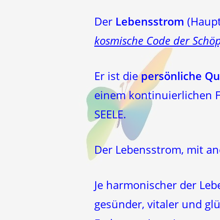
Der
Lebensstrom
(Haupt
kosmische Code der Schö
Er ist die
persönliche Qu
einem kontinuierlichen F
SEELE.
Der Lebensstrom, mit an
Je harmonischer der Leb
gesünder, vitaler und gl