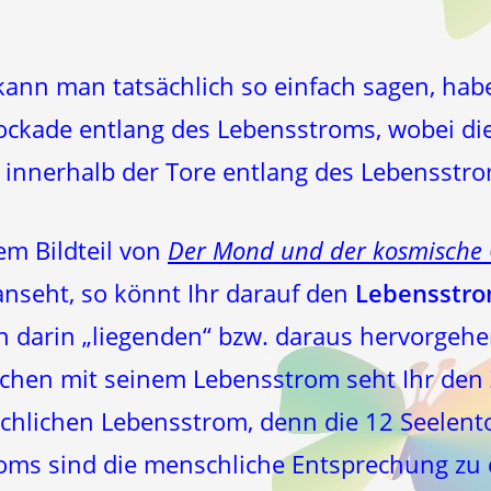
kann man tatsächlich so einfach sagen, hab
lockade entlang des Lebensstroms, wobei di
innerhalb der Tore entlang des Lebensstro
em Bildteil von
Der Mond und der kosmische 
anseht, so könnt Ihr darauf den
Lebensstr
 darin „liegenden“ bzw. daraus hervorge
hen mit seinem Lebensstrom seht Ihr den
lichen Lebensstrom, denn die 12 Seelento
oms sind die menschliche Entsprechung zu