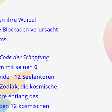
en ihre Wurzel
e Blockaden verursacht
ms.
Code der Schöpfung
om
mit seinen
6
henden
12 Seelentoren
Zodiak
, die kosmische
re entlang des
 den 12 kosmischen