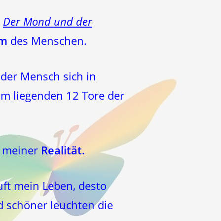
Der Mond und der
om
des Menschen.
 der Mensch sich in
om liegenden 12 Tore der
) meiner
Realität.
ft mein Leben, desto
nd schöner leuchten die