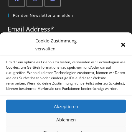
Opens
Opens
Opens
Für den Newsletter anmelden
in
in
in
a
a
a
Email Address
*
new
new
new
tab
tab
tab
Cookie-Zustimmung
verwalten
Vorname
*
Um dir ein optimales Erlebnis zu bieten, verwenden wir Technologien wie
Cookies, um Geräteinformationen zu speichern und/oder darauf
zuzugreifen. Wenn du diesen Technologien zustimmst, können wir Daten
wie das Surfverhalten oder eindeutige IDs auf dieser Website
verarbeiten. Wenn du deine Zustimmung nicht erteilst oder zurückziehst,
können bestimmte Merkmale und Funktionen beeinträchtigt werden.
* = required field
Akzeptieren
Ablehnen