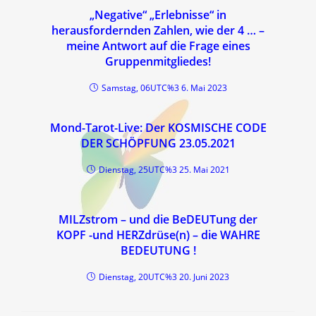
„Negative“ „Erlebnisse“ in
herausfordernden Zahlen, wie der 4 … –
meine Antwort auf die Frage eines
Gruppenmitgliedes!
Samstag, 06UTC%3 6. Mai 2023
Mond-Tarot-Live: Der KOSMISCHE CODE
DER SCHÖPFUNG 23.05.2021
Dienstag, 25UTC%3 25. Mai 2021
MILZstrom – und die BeDEUTung der
KOPF -und HERZdrüse(n) – die WAHRE
BEDEUTUNG !
Dienstag, 20UTC%3 20. Juni 2023