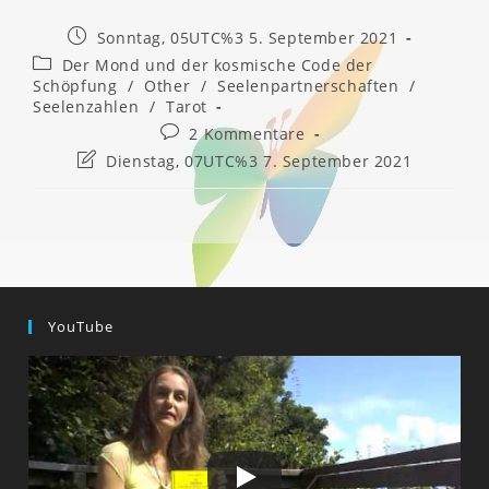
Beitrag
Sonntag, 05UTC%3 5. September 2021
veröffentlicht:
Beitrags-
Der Mond und der kosmische Code der
Kategorie:
Schöpfung
/
Other
/
Seelenpartnerschaften
/
Seelenzahlen
/
Tarot
Beitrags-
2 Kommentare
Kommentare:
Beitrag
Dienstag, 07UTC%3 7. September 2021
zuletzt
geändert
am:
YouTube