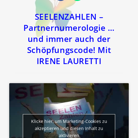
in
in
einem
einem
neuen
neuen
Fenster
Fenster
SEELENZAHLEN –
Partnernumerologie …
und immer auch der
Schöpfungscode! Mit
IRENE LAURETTI
Klicke hier, um Marketing-Cookies zu
akzeptieren und diesen Inhalt zu
aktivieren