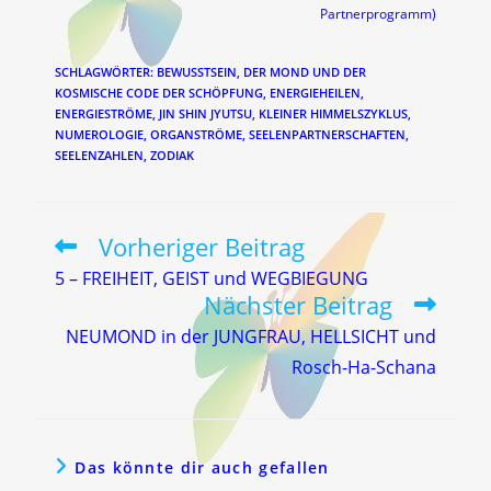
Partnerprogramm)
SCHLAGWÖRTER
:
BEWUSSTSEIN
,
DER MOND UND DER
KOSMISCHE CODE DER SCHÖPFUNG
,
ENERGIEHEILEN
,
ENERGIESTRÖME
,
JIN SHIN JYUTSU
,
KLEINER HIMMELSZYKLUS
,
NUMEROLOGIE
,
ORGANSTRÖME
,
SEELENPARTNERSCHAFTEN
,
SEELENZAHLEN
,
ZODIAK
Vorheriger Beitrag
Weitere
Artikel
5 – FREIHEIT, GEIST und WEGBIEGUNG
ansehen
Nächster Beitrag
NEUMOND in der JUNGFRAU, HELLSICHT und
Rosch-Ha-Schana
Das könnte dir auch gefallen