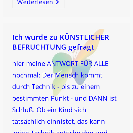
Weiterlesen
WARUM
Entwickeln
Menschen
Krebs
?
Ich wurde zu KÜNSTLICHER
BEFRUCHTUNG gefragt
hier meine ANTWORT FÜR ALLE
nochmal: Der Mensch kommt
durch Technik - bis zu einem
bestimmten Punkt - und DANN ist
Schluß. Ob ein Kind sich
tatsächlich einnistet, das kann
keine Technik entscheiden und