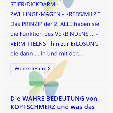
STIER/DICKDARM -
ZWILLINGE/MAGEN - KREBS/MILZ ?
Das PRINZIP der 2! ALLE haben sie
die Funktion des VERBINDENS ... -
VERMITTELNS - hin zur ErLÖSUNG -
die dann ... in und mit der…
Weiterlesen
Die
2
Ist
Die
Hürde
UND
Der
SCHLÜSSEL
Um
Die WAHRE BEDEUTUNG von
Die
1
KOPFSCHMERZ und was das
Zur
3