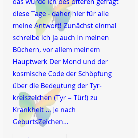
das wurde ich des öfteren gefragt
diese Tage - daher hier für alle
meine Antwort! Zunächst einmal
schreibe ich ja auch in meinen
Büchern, vor allem meinem
Hauptwerk Der Mond und der
kosmische Code der Schöpfung
über die Bedeutung der Tyr-
kreiszeichen (Tyr = Tür!) zu
Krankheit ... Je nach
GeburtsZeichen…