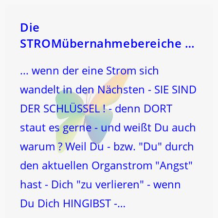
–
Die
STROMübernahmebereiche …
... wenn der eine Strom sich
wandelt in den Nächsten - SIE SIND
DER SCHLÜSSEL ! - denn DORT
staut es gerne - und weißt Du auch
warum ? Weil Du - bzw. "Du" durch
den aktuellen Organstrom "Angst"
hast - Dich "zu verlieren" - wenn
Du Dich HINGIBST -…