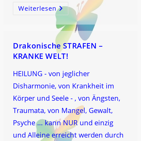
Weiterlesen
Die
WAHRE
BEDEUTUNG
Von
KOPFSCHMERZ
Und
Was
Das
Mit
Drakonische STRAFEN –
Der
4
KRANKE WELT!
Zu
Tun
Hat
!
HEILUNG - von jeglicher
Disharmonie, von Krankheit im
Körper und Seele - , von Ängsten,
Traumata, von Mangel, Gewalt,
Psyche ... kann NUR und einzig
und Alleine erreicht werden durch