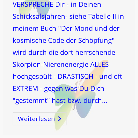
VERSPRECHE Dir - in Deinen
Schicksalsjahren- siehe Tabelle II in
meinem Buch "Der Mond und der
kosmische Code der Schöpfung"
wird durch die dort herrschende
Skorpion-Nierenenergie ALLES
hochgespült - DRASTISCH - und oft
EXTREM - gegen was Du Dich
"gestemmt" hast bzw. durch…
Weiterlesen
Es
Gibt
Nur
EINEN
Lebensplan