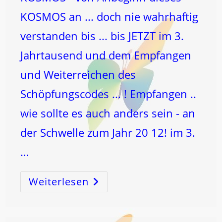
KOSMOS an ... doch nie wahrhaftig
verstanden bis ... bis JETZT im 3.
Jahrtausend und dem Empfangen
und Weiterreichen des
Schöpfungscodes ... ! Empfangen ..
wie sollte es auch anders sein - an
der Schwelle zum Jahr 20 12! im 3.
…
Weiterlesen
Die
12
…
SCHLÜSSEL
Zum
MenschSEIN!