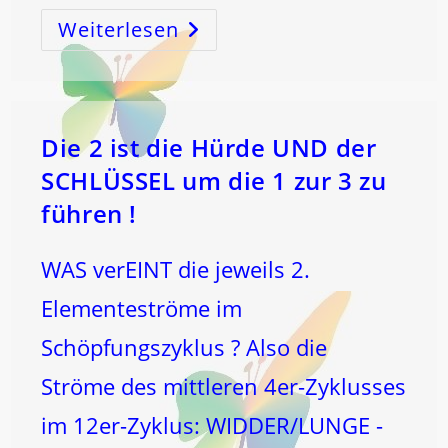
Weiterlesen
Die
STROMübernahmebereiche
…
Die 2 ist die Hürde UND der
SCHLÜSSEL um die 1 zur 3 zu
führen !
WAS verEINT die jeweils 2.
Elementeströme im
Schöpfungszyklus ? Also die
Ströme des mittleren 4er-Zyklusses
im 12er-Zyklus: WIDDER/LUNGE -