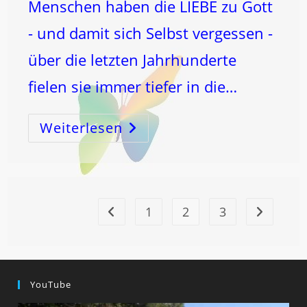
Menschen haben die LIEBE zu Gott
- und damit sich Selbst vergessen -
über die letzten Jahrhunderte
fielen sie immer tiefer in die…
Weiterlesen
BRAUCHE
Ich
Die
LIEBE
Zu
Den
Tages-
Organen
…
1
2
3
Zur vorherigen Seite
Zur nächst
YouTube