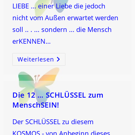
LIEBE ... einer Liebe die jedoch
nicht vom Außen erwartet werden
soll .. . ... sondern ... die Mensch
erKENNEN…
Weiterlesen
Drakonische
STRAFEN
–
KRANKE
WELT!
Die 12 … SCHLÜSSEL zum
MenschSEIN!
Der SCHLÜSSEL zu diesem
KOSMOS - von Anbeginn dieses