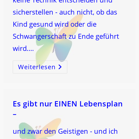
sicherstellen - auch nicht, ob das
Kind gesund wird oder die
Schwangerschaft zu Ende geführt
wird.…
Weiterlesen
Ich
Wurde
Zu
KÜNSTLICHER
BEFRUCHTUNG
Gefragt
Es gibt nur EINEN Lebensplan
–
und zwar den Geistigen - und ich