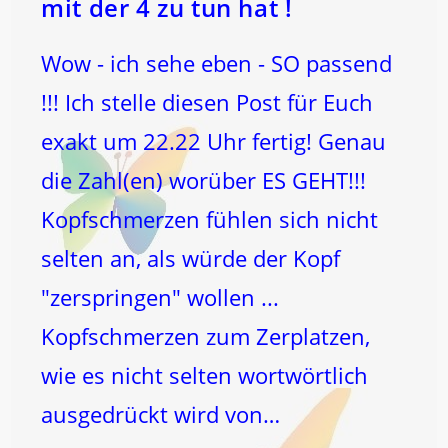
mit der 4 zu tun hat !
Zu
Führen
!
Wow - ich sehe eben - SO passend
!!! Ich stelle diesen Post für Euch
exakt um 22.22 Uhr fertig! Genau
die Zahl(en) worüber ES GEHT!!!
Kopfschmerzen fühlen sich nicht
selten an, als würde der Kopf
"zerspringen" wollen ...
Kopfschmerzen zum Zerplatzen,
wie es nicht selten wortwörtlich
ausgedrückt wird von…