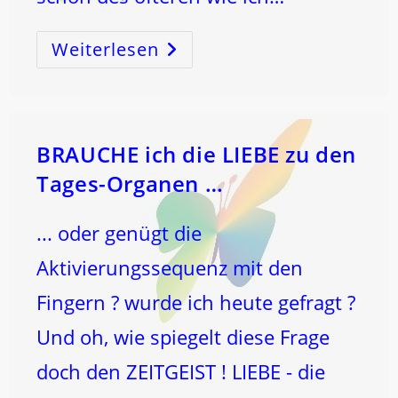
Weiterlesen
WIR
SIND
EINS
–
BRAUCHE ich die LIEBE zu den
Tages-Organen …
... oder genügt die
Aktivierungssequenz mit den
Fingern ? wurde ich heute gefragt ?
Und oh, wie spiegelt diese Frage
doch den ZEITGEIST ! LIEBE - die