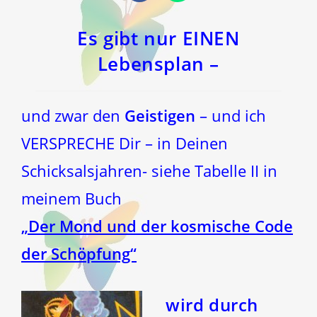
in
in
einem
einem
neuen
neuen
Fenster
Fenster
Es gibt nur EINEN
Lebensplan –
und zwar den
Geistigen
– und ich
VERSPRECHE Dir – in Deinen
Schicksalsjahren- siehe Tabelle II in
meinem Buch
„Der Mond und der kosmische Code
der Schöpfung“
wird durch