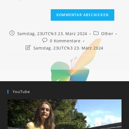
Beitrag
Beitrags-
Samstag, 23UTC%3 23. März 2024
Other
veröffentlicht:
Kategorie:
Beitrags-
0 Kommentare
Kommentare:
Beitrag
Samstag, 23UTC%3 23. März 2024
zuletzt
geändert
am:
YouTube