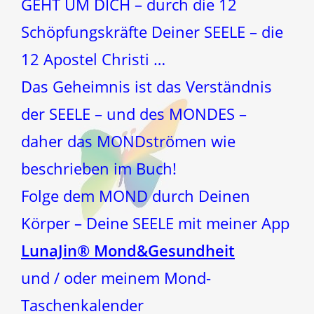
GEHT UM DICH – durch die 12
Schöpfungskräfte Deiner SEELE – die
12 Apostel Christi …
Das Geheimnis ist das Verständnis
der SEELE – und des MONDES –
daher das MONDströmen wie
beschrieben im Buch!
Folge dem MOND durch Deinen
Körper – Deine SEELE mit meiner App
LunaJin® Mond&Gesundheit
und / oder meinem Mond-
Taschenkalender