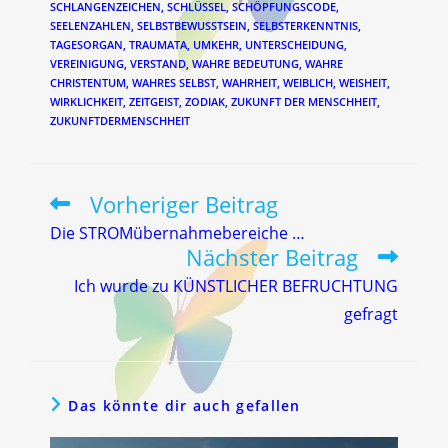
SCHLANGENZEICHEN
,
SCHLÜSSEL
,
SCHÖPFUNGSCODE
,
SEELENZAHLEN
,
SELBSTBEWUSSTSEIN
,
SELBSTERKENNTNIS
,
TAGESORGAN
,
TRAUMATA
,
UMKEHR
,
UNTERSCHEIDUNG
,
VEREINIGUNG
,
VERSTAND
,
WAHRE BEDEUTUNG
,
WAHRE
CHRISTENTUM
,
WAHRES SELBST
,
WAHRHEIT
,
WEIBLICH
,
WEISHEIT
,
WIRKLICHKEIT
,
ZEITGEIST
,
ZODIAK
,
ZUKUNFT DER MENSCHHEIT
,
ZUKUNFTDERMENSCHHEIT
Vorheriger Beitrag
Weitere
Artikel
Die STROMübernahmebereiche …
ansehen
Nächster Beitrag
Ich wurde zu KÜNSTLICHER BEFRUCHTUNG
gefragt
Das könnte dir auch gefallen