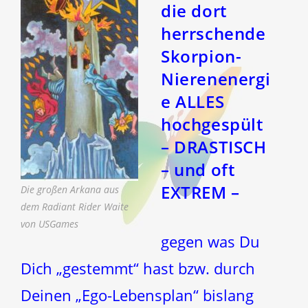
die dort
herrschende
Skorpion-
Nierenenergi
e
ALLES
hochgespült
– DRASTISCH
– und oft
EXTREM –
Die großen Arkana aus
dem Radiant Rider Waite
von USGames
gegen was Du
Dich „gestemmt“ hast bzw. durch
Deinen „Ego-Lebensplan“ bislang