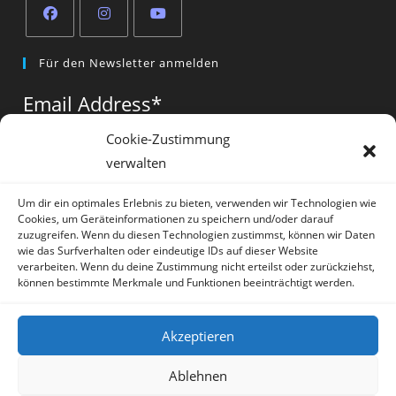
Opens
Opens
Opens
Für den Newsletter anmelden
in
in
in
a
a
a
Email Address
*
new
new
new
tab
tab
tab
Cookie-Zustimmung
verwalten
Vorname
*
Um dir ein optimales Erlebnis zu bieten, verwenden wir Technologien wie
Cookies, um Geräteinformationen zu speichern und/oder darauf
zuzugreifen. Wenn du diesen Technologien zustimmst, können wir Daten
wie das Surfverhalten oder eindeutige IDs auf dieser Website
verarbeiten. Wenn du deine Zustimmung nicht erteilst oder zurückziehst,
können bestimmte Merkmale und Funktionen beeinträchtigt werden.
* = required field
Akzeptieren
Ablehnen