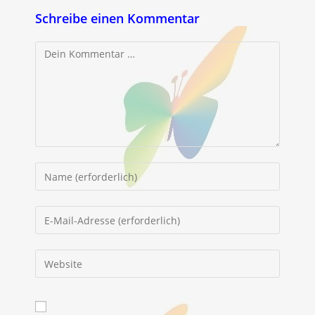
Schreibe einen Kommentar
Kommentar
Gib
deinen
Namen
Gib
oder
deine
Benutzernamen
E-
Gib
zum
Mail-
deine
Kommentieren
Adresse
Website-
ein
zum
URL