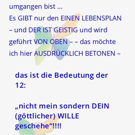
umgangen bist …
Es GIBT nur den EINEN LEBENSPLAN
– und DER IST GEISTIG und wird
geführt VON OBEN – – das möchte
ich hier AUSDRÜCKLICH BETONEN –
das ist die Bedeutung der
12
:
„nicht mein sondern DEIN
(göttlicher) WILLE
geschehe“!!!!