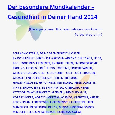
Der besondere Mondkalender –
Gesundheit in Deiner Hand 2024
(Die angegebenen Buchlinks gehören zum Amazon
Partnerprogramm)
SCHLAGWÖRTER
:
4
,
DEINE 26 ENERGIESCHLÖSSER
ENTSCHLÜSSELT DURCH DIE GROSSEN ARKANA DES TAROT
,
EDDA
,
EGO
,
EGOISMUS
,
ELEMENTE
,
ENERGIEHEILEN
,
ENERGIESTRÖME
,
ERDUNG
,
ERFOLG
,
ERFÜLLUNG
,
EXISTENZ
,
FRUCHTBARKEIT
,
GEBURTSTRAUMA
,
GEIST
,
GESUNDHEIT
,
GOTT
,
GÖTTERSAGEN
,
GROSSER ENERGIEKREISLAUF
,
HEILEN
,
HEILUNG
,
HINDERNISLÖSEN
,
HYPOPHYSE
,
INITIIRUNG
,
IRENE LAURETTI
,
JAHVE
,
JEHOVA
,
JEVE
,
JIN SHIN JYUTSU
,
KABBALAH
,
KEINE
KATEGORIEN ACHTSAMKEIT
,
KLEINER HIMMELSZYKLUS
,
KOPFSCHMERZ
,
KOPFSCHMERZEN
,
KOSMOS
,
KREBSTOR
,
KRIESE
,
LEBENSPLAN
,
LEBENSWEG
,
LICHTMENSCH
,
LICHTSEIN
,
LIEBE
,
MÄNNLICH
,
MEISTERUNG DER 12
,
MENSCH-MOND-KOSMOS
,
MINDSET
,
RELIGION
,
SCHICKSAL
,
SCHICKSALSWEGE
,