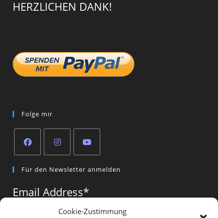
HERZLICHEN DANK!
Folge mir
Opens
Opens
Opens
Für den Newsletter anmelden
in
in
in
a
a
a
Email Address
*
new
new
new
tab
tab
tab
Cookie-Zustimmung