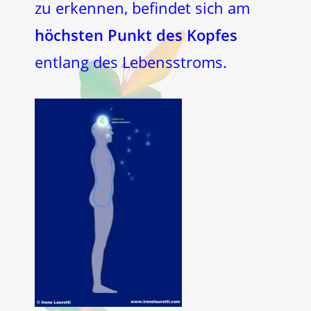
zu erkennen, befindet sich am
höchsten Punkt des Kopfes
entlang des Lebensstroms.