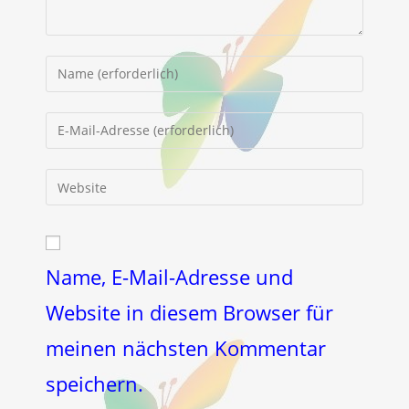
Gib
deinen
Namen
Gib
oder
deine
Benutzernamen
E-
Gib
zum
Mail-
deine
Kommentieren
Adresse
Website-
ein
zum
URL
Kommentieren
ein
Name, E-Mail-Adresse und
ein
(optional)
Website in diesem Browser für
meinen nächsten Kommentar
speichern.