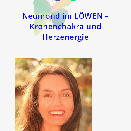
in
in
einem
einem
neuen
neuen
Fenster
Fenster
Neumond im LÖWEN –
Kronenchakra und
Herzenergie