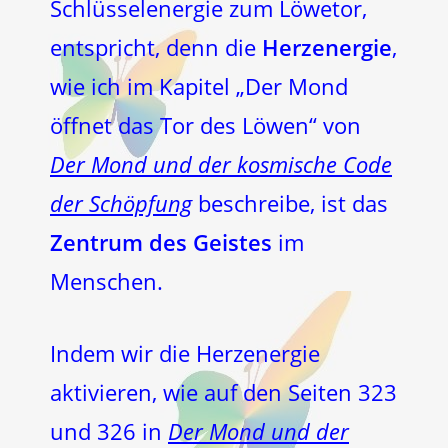
Schlüsselenergie zum Löwetor,
entspricht, denn die
Herzenergie
,
wie ich im Kapitel „Der Mond
öffnet das Tor des Löwen“ von
Der Mond und der kosmische Code
der Schöpfung
beschreibe, ist das
Zentrum des Geistes
im
Menschen.
Indem wir die Herzenergie
aktivieren, wie auf den Seiten 323
und 326 in
Der Mond und der