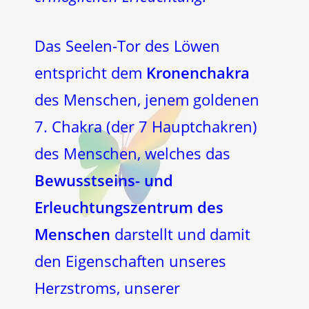
Das Seelen-Tor des Löwen
entspricht dem
Kronenchakra
des Menschen, jenem goldenen
7. Chakra (der 7 Hauptchakren)
des Menschen, welches das
Bewusstseins- und
Erleuchtungszentrum des
Menschen
darstellt und damit
den Eigenschaften unseres
Herzstroms, unserer