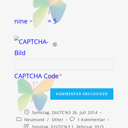
nine −
= 5
CAPTCHA Code
*
Beitrag
Samstag, 26UTC%3 26. Juli 2014
veröffentlicht:
Beitrags-
Beitrags-
Neumond
/
Other
1 Kommentar
Kategorie:
Kommentare:
Beitrag
Sonntag, 01UTC%3 1. Februar 2015