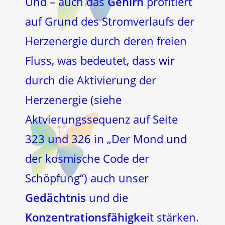
Und – auch das
Gehirn
profitiert
auf Grund des Stromverlaufs der
Herzenergie durch deren freien
Fluss, was bedeutet, dass wir
durch die Aktivierung der
Herzenergie (siehe
Aktvierungssequenz auf Seite
323 und 326 in „Der Mond und
der kosmische Code der
Schöpfung“) auch unser
Gedächtnis
und die
Konzentrationsfähigkei
t stärken.