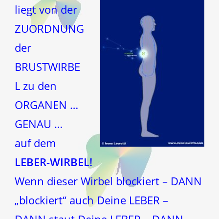
liegt von der
ZUORDNUNG
der
BRUSTWIRBE
L zu den
ORGANEN …
GENAU …
auf dem
LEBER-WIRBEL!
Wenn dieser Wirbel blockiert – DANN
„blockiert“ auch Deine LEBER –