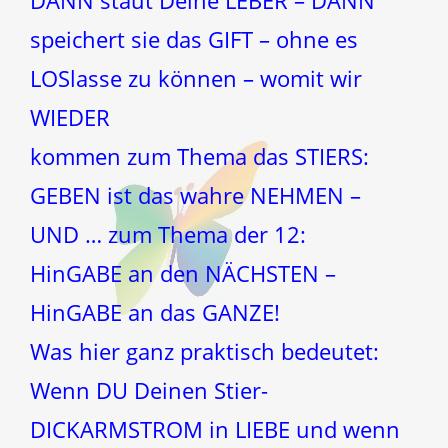
DANN staut Deine LEBER – DANN
speichert sie das GIFT – ohne es
LOSlasse zu können – womit wir
WIEDER
kommen zum Thema das STIERS:
GEBEN ist das wahre NEHMEN –
UND … zum Thema der 12:
HinGABE an den NÄCHSTEN –
HinGABE an das GANZE!
Was hier ganz praktisch bedeutet:
Wenn DU Deinen Stier-
DICKARMSTROM in LIEBE und wenn