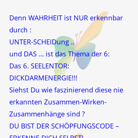
Denn WAHRHEIT ist NUR erkennbar
durch :
UNTER-SCHEIDung ..
und DAS … ist das Thema der 6:
Das 6. SEELENTOR:
DICKDARMENERGIE!!!
Siehst Du wie faszinierend diese nie
erkannten Zusammen-Wirken-
Zusammenhänge sind ?
DU BIST DER SCHÖPFUNGSCODE –
ERKENNE DICH SELBST!