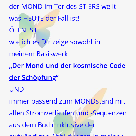
der MOND im Tor des STIERS weilt –
was HEUTE der Fall ist! –
ÖFFNEST ..
wie ich es Dir zeige sowohl in
meinem Basiswerk
„
Der Mond und der kosmische Code
der Schöpfung
“
UND –
immer passend zum MONDstand mit
allen Stromverläufen und -Sequenzen
aus dem Buch inklusive der