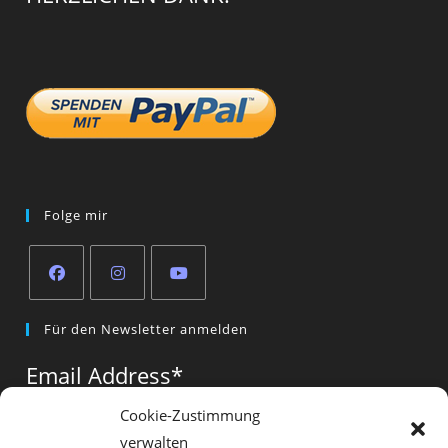
Folge mir
Opens
Opens
Opens
Für den Newsletter anmelden
in
in
in
a
a
a
Email Address
*
new
new
new
tab
tab
tab
Cookie-Zustimmung
verwalten