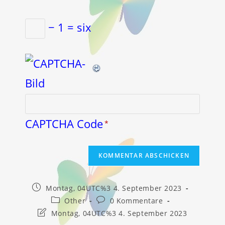
− 1 = six
CAPTCHA Code
*
Beitrag
Montag, 04UTC%3 4. September 2023
veröffentlicht:
Beitrags-
Beitrags-
Other
0 Kommentare
Kategorie:
Kommentare:
Beitrag
Montag, 04UTC%3 4. September 2023
zuletzt