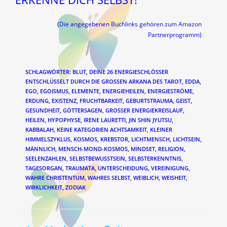
(Die angegebenen Buchlinks gehören zum Amazon
Partnerprogramm)
SCHLAGWÖRTER
:
BLUT
,
DEINE 26 ENERGIESCHLÖSSER
ENTSCHLÜSSELT DURCH DIE GROSSEN ARKANA DES TAROT
,
EDDA
,
EGO
,
EGOISMUS
,
ELEMENTE
,
ENERGIEHEILEN
,
ENERGIESTRÖME
,
ERDUNG
,
EXISTENZ
,
FRUCHTBARKEIT
,
GEBURTSTRAUMA
,
GEIST
,
GESUNDHEIT
,
GÖTTERSAGEN
,
GROSSER ENERGIEKREISLAUF
,
HEILEN
,
HYPOPHYSE
,
IRENE LAURETTI
,
JIN SHIN JYUTSU
,
KABBALAH
,
KEINE KATEGORIEN ACHTSAMKEIT
,
KLEINER
HIMMELSZYKLUS
,
KOSMOS
,
KREBSTOR
,
LICHTMENSCH
,
LICHTSEIN
,
MÄNNLICH
,
MENSCH-MOND-KOSMOS
,
MINDSET
,
RELIGION
,
SEELENZAHLEN
,
SELBSTBEWUSSTSEIN
,
SELBSTERKENNTNIS
,
TAGESORGAN
,
TRAUMATA
,
UNTERSCHEIDUNG
,
VEREINIGUNG
,
WAHRE CHRISTENTUM
,
WAHRES SELBST
,
WEIBLICH
,
WEISHEIT
,
WIRKLICHKEIT
,
ZODIAK