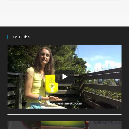
geändert
am:
YouTube