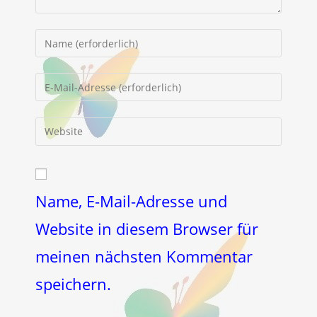
Gib
deinen
Namen
Gib
oder
deine
Benutzernamen
E-
Gib
zum
Mail-
deine
Kommentieren
Adresse
Website-
ein
zum
URL
Kommentieren
ein
Name, E-Mail-Adresse und
ein
(optional)
Website in diesem Browser für
meinen nächsten Kommentar
speichern.