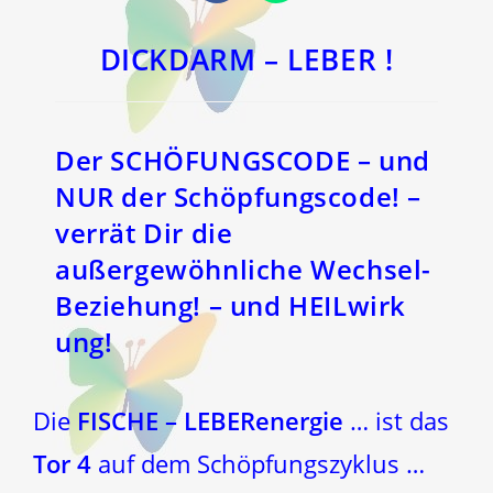
in
in
einem
einem
neuen
neuen
Fenster
Fenster
DICKDARM – LEBER !
Der SCHÖFUNGSCODE – und
NUR der Schöpfungscode! –
verrät Dir die
außergewöhnliche Wechsel-
Beziehung! – und HEILwirk
ung!
Die
FISCHE – LEBERenergie
… ist das
Tor 4
auf dem Schöpfungszyklus …