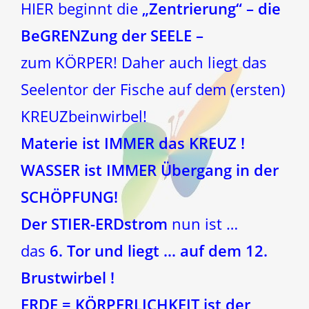
HIER beginnt die
„Zentrierung“ – die
BeGRENZung der SEELE –
zum KÖRPER! Daher auch liegt das
Seelentor der Fische auf dem (ersten)
KREUZbeinwirbel!
Materie ist IMMER das KREUZ !
WASSER ist IMMER Übergang in der
SCHÖPFUNG!
Der STIER-ERDstrom
nun ist …
das
6. Tor und liegt … auf dem 12.
Brustwirbel !
ERDE = KÖRPERLICHKEIT ist der