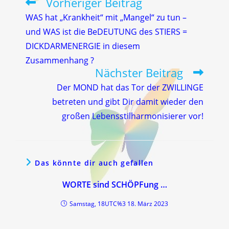
Vorheriger Beitrag
Weitere
Artikel
WAS hat „Krankheit“ mit „Mangel“ zu tun –
ansehen
und WAS ist die BeDEUTUNG des STIERS =
DICKDARMENERGIE in diesem
Zusammenhang ?
Nächster Beitrag
Der MOND hat das Tor der ZWILLINGE
betreten und gibt Dir damit wieder den
großen Lebensstilharmonisierer vor!
Das könnte dir auch gefallen
WORTE sind SCHÖPFung …
Samstag, 18UTC%3 18. März 2023