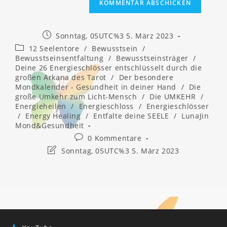
Beitrag
Sonntag, 05UTC%3 5. März 2023
veröffentlicht:
Beitrags-
12 Seelentore
/
Bewusstsein
/
Kategorie:
Bewusstseinsentfaltung
/
Bewusstseinsträger
/
Deine 26 Energieschlösser entschlüsselt durch die
großen Arkana des Tarot
/
Der besondere
Mondkalender - Gesundheit in deiner Hand
/
Die
große Umkehr zum Licht-Mensch
/
Die UMKEHR
/
Energieheilen
/
Energieschloss
/
Energieschlösser
/
Energy Healing
/
Entfalte deine SEELE
/
LunaJin
Mond&Gesundheit
Beitrags-
0 Kommentare
Kommentare:
Beitrag
Sonntag, 05UTC%3 5. März 2023
zuletzt
geändert
am: