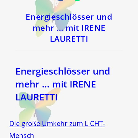
in
in
einem
einem
neuen
neuen
Fenster
Fenster
Energieschlösser und
mehr … mit IRENE
LAURETTI
Energieschlösser und
mehr … mit IRENE
LAURETTI
Die große Umkehr zum LICHT-
Mensch