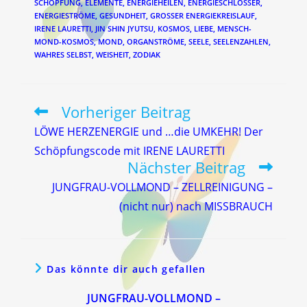
SCHÖPFUNG
,
ELEMENTE
,
ENERGIEHEILEN
,
ENERGIESCHLÖSSER
,
ENERGIESTRÖME
,
GESUNDHEIT
,
GROSSER ENERGIEKREISLAUF
,
IRENE LAURETTI
,
JIN SHIN JYUTSU
,
KOSMOS
,
LIEBE
,
MENSCH-
MOND-KOSMOS
,
MOND
,
ORGANSTRÖME
,
SEELE
,
SEELENZAHLEN
,
WAHRES SELBST
,
WEISHEIT
,
ZODIAK
Vorheriger Beitrag
Weitere
Artikel
LÖWE HERZENERGIE und …die UMKEHR! Der
ansehen
Schöpfungscode mit IRENE LAURETTI
Nächster Beitrag
JUNGFRAU-VOLLMOND – ZELLREINIGUNG –
(nicht nur) nach MISSBRAUCH
Das könnte dir auch gefallen
JUNGFRAU-VOLLMOND –