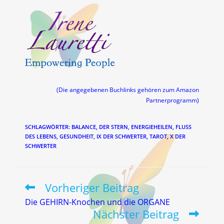
(Die angegebenen Buchlinks gehören zum Amazon
Partnerprogramm)
SCHLAGWÖRTER
:
BALANCE
,
DER STERN
,
ENERGIEHEILEN
,
FLUSS
DES LEBENS
,
GESUNDHEIT
,
IX DER SCHWERTER
,
TAROT
,
X DER
SCHWERTER
Vorheriger Beitrag
Weitere
Artikel
Die GEHIRN-Knochen und die ORGANE
ansehen
Nächster Beitrag