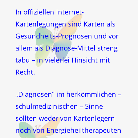
In offiziellen Internet-
Kartenlegungen sind Karten als
Gesundheits-Prognosen und vor
allem als Diagnose-Mittel streng
tabu – in vielerlei Hinsicht mit
Recht.
„Diagnosen“ im herkömmlichen –
schulmedizinischen – Sinne
sollten weder von Kartenlegern
noch von Energieheiltherapeuten