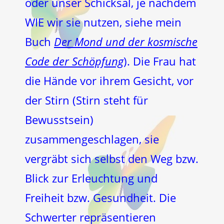
oder unser Schicksal, je nachdem
WIE wir sie nutzen, siehe mein
Buch
Der Mond und der kosmische
Code der Schöpfung
). Die Frau hat
die Hände vor ihrem Gesicht, vor
der Stirn (Stirn steht für
Bewusstsein)
zusammengeschlagen, sie
vergräbt sich selbst den Weg bzw.
Blick zur Erleuchtung und
Freiheit bzw. Gesundheit. Die
Schwerter repräsentieren