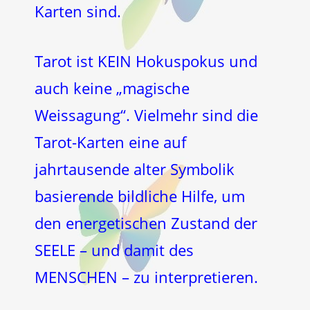
Karten sind.
Tarot ist KEIN Hokuspokus und
auch keine „magische
Weissagung“. Vielmehr sind die
Tarot-Karten eine auf
jahrtausende alter Symbolik
basierende bildliche Hilfe, um
den energetischen Zustand der
SEELE – und damit des
MENSCHEN – zu interpretieren.