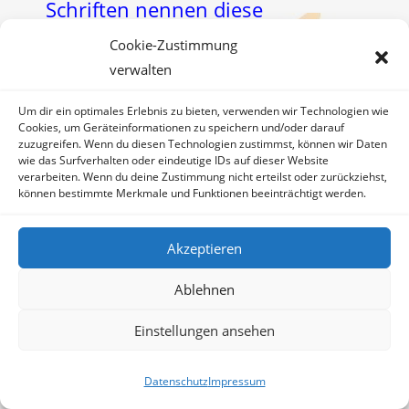
Schriften nennen diese
Abtrennung „(Erb-)Sünde“ oder
Cookie-Zustimmung
verwalten
„das Übel“. Moses beschreibt sie
im „Tanz um das goldene Kalb“;
Um dir ein optimales Erlebnis zu bieten, verwenden wir Technologien wie
Cookies, um Geräteinformationen zu speichern und/oder darauf
zuzugreifen. Wenn du diesen Technologien zustimmst, können wir Daten
Jesus kommentiert sie mit den
wie das Surfverhalten oder eindeutige IDs auf dieser Website
verarbeiten. Wenn du deine Zustimmung nicht erteilst oder zurückziehst,
Worten „… denn sie wissen nicht,
können bestimmte Merkmale und Funktionen beeinträchtigt werden.
was sie tun“. Heute würden
Akzeptieren
manche sagen, es handelt sich
Ablehnen
um eine „psychische Störung“.
Seit vielen Jahrzehnten kennt die
Einstellungen ansehen
Soziologie das Phänomen
Datenschutz
Impressum
„Kollektive Neurose“. Deshalb